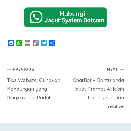
F
W
E
C
T
S
a
h
m
o
e
h
c
a
a
p
l
a
e
t
i
y
e
r
b
s
l
L
g
e
Post
PREVIOUS
NEXT
o
A
i
r
o
p
n
a
Tips Website: Gunakan
ChatBot – Bantu anda
navigation
k
p
k
m
Kandungan yang
buat Prompt AI lebih
Ringkas dan Padat
tepat, jelas dan
creative