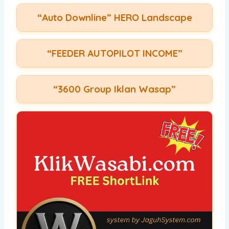
“Auto Downline” HERO Landscape
“FEEDER AUTOPILOT INCOME”
“3600 Group Iklan Wasap”