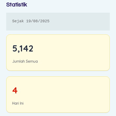
Statistik
Sejak 19/08/2025
5,142
Jumlah Semua
4
Hari Ini