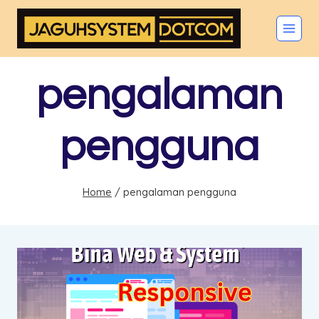
Skip
to
content
pengalaman
pengguna
Home
/
pengalaman pengguna