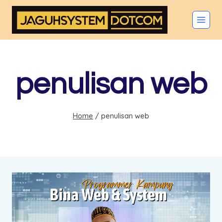
Skip
to
content
penulisan web
Home
/
penulisan web