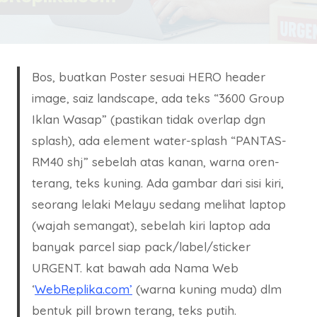
Bos, buatkan Poster sesuai HERO header
image, saiz landscape, ada teks “3600 Group
Iklan Wasap” (pastikan tidak overlap dgn
splash), ada element water-splash “PANTAS-
RM40 shj” sebelah atas kanan, warna oren-
terang, teks kuning. Ada gambar dari sisi kiri,
seorang lelaki Melayu sedang melihat laptop
(wajah semangat), sebelah kiri laptop ada
banyak parcel siap pack/label/sticker
URGENT. kat bawah ada Nama Web
‘
WebReplika.com’
(warna kuning muda) dlm
bentuk pill brown terang, teks putih.