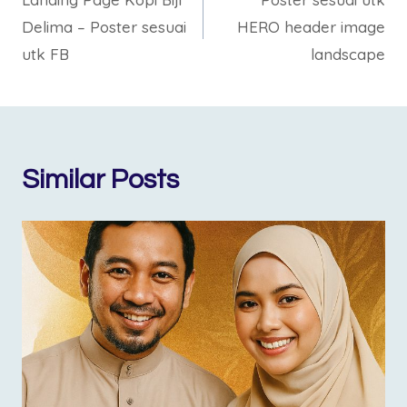
navigation
k
p
k
m
Delima – Poster sesuai
HERO header image
utk FB
landscape
Similar Posts