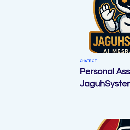
CHATBOT
Personal Ass
JaguhSyste