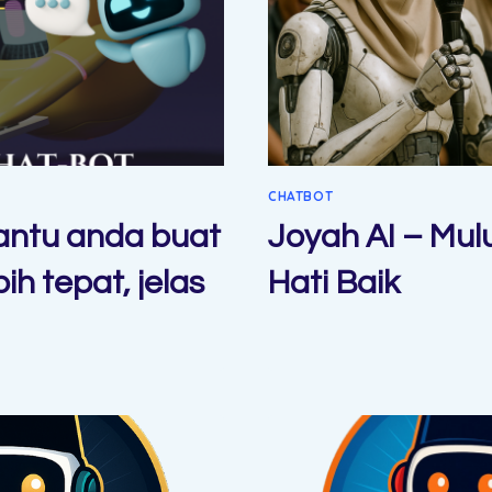
CHATBOT
antu anda buat
Joyah AI – Mul
ih tepat, jelas
Hati Baik