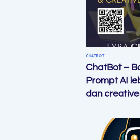
CHATBOT
ChatBot – B
Prompt AI leb
dan creative