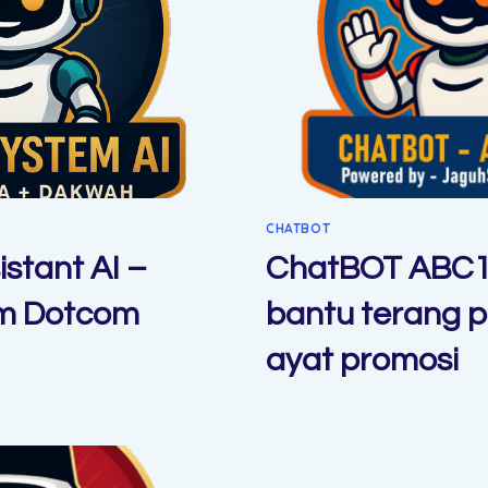
CHATBOT
istant AI –
ChatBOT ABC10
m Dotcom
bantu terang p
ayat promosi