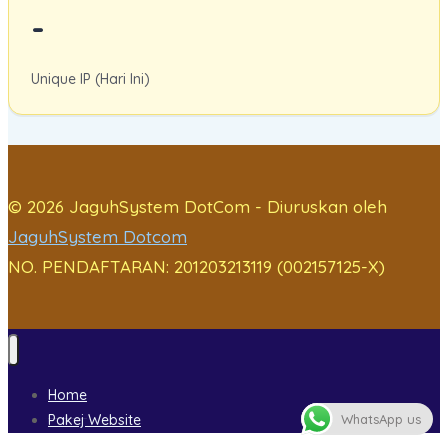
-
Unique IP (Hari Ini)
© 2026 JaguhSystem DotCom - Diuruskan oleh
JaguhSystem Dotcom
NO. PENDAFTARAN: 201203213119 (002157125-X)
Home
WhatsApp us
Pakej Website