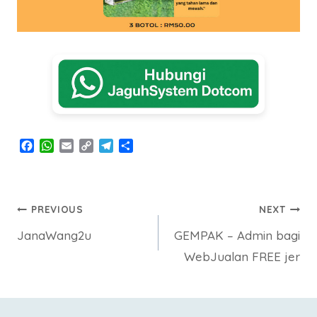
F
W
E
C
T
S
a
h
m
o
e
h
c
a
a
p
l
a
e
t
i
y
e
r
b
s
l
L
g
e
Post
PREVIOUS
NEXT
o
A
i
r
o
p
n
a
JanaWang2u
GEMPAK – Admin bagi
navigation
k
p
k
m
WebJualan FREE jer