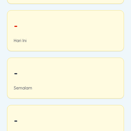
-
Hari Ini
-
Semalam
-