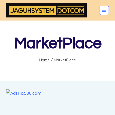
Skip
to
content
MarketPlace
Home
/
MarketPlace