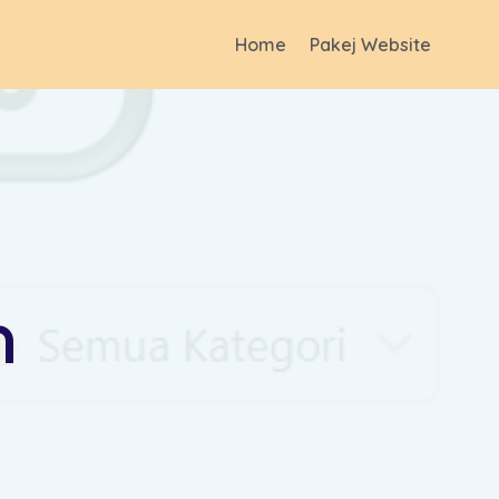
Home
Pakej Website
m