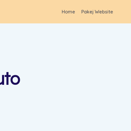
Home
Pakej Website
uto