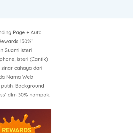
nding Page + Auto
“Rewards 130%”
 Suami isteri
one, isteri (Cantik)
sinar cahaya dari
 ada Nama Web
s putih. Background
ess’ dlm 30% nampak.