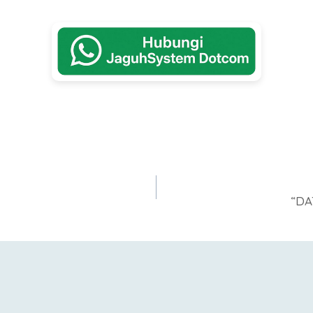
a
“DA