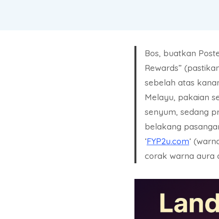
Bos, buatkan Post
Rewards” (pastikan
sebelah atas kanan
Melayu, pakaian se
senyum, sedang pro
belakang pasanga
‘
FYP2u.com
‘ (warn
corak warna aura 