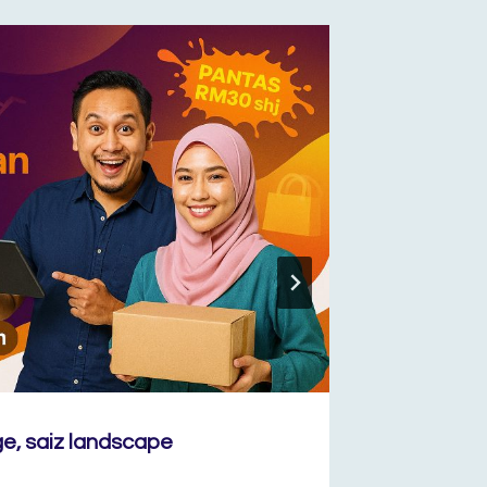
, saiz landscape
“FEEDE