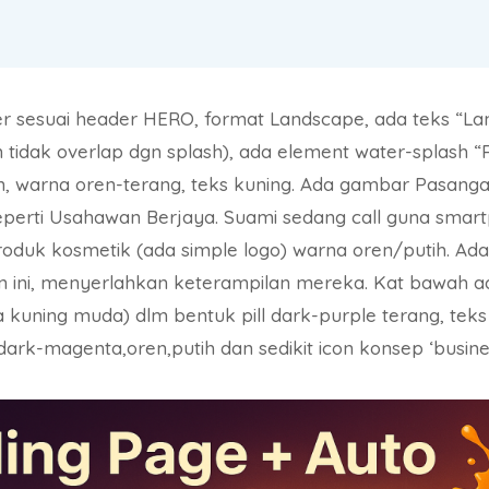
er sesuai header HERO, format Landscape, ada teks “La
 tidak overlap dgn splash), ada element water-splash 
, warna oren-terang, teks kuning. Ada gambar Pasangan
perti Usahawan Berjaya. Suami sedang call guna smartph
duk kosmetik (ada simple logo) warna oren/putih. Ada 
n ini, menyerlahkan keterampilan mereka. Kat bawah
a kuning muda) dlm bentuk pill dark-purple terang, tek
dark-magenta,oren,putih dan sedikit icon konsep ‘busin